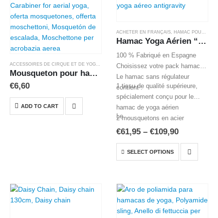
page
options
may
be
ACHETER EN FRANÇAIS
,
HAMAC POUR YOGA AÉRIEN
chosen
Hamac Yoga Aérien “Antigravity 5”
on
100 % Fabriqué en Espagne
the
ACCESSOIRES DE CIRQUE ET DE YOGA AÉRIEN
,
ACHETER EN FRANÇAIS
Choisissez votre pack hamac
product
Mousqueton pour hamac de yoga
Le hamac sans régulateur
page
€
6,60
1 tissu de qualité supérieure,
contient :
spécialement conçu pour le
ADD TO CART
hamac de yoga aérien
Le…
2 mousquetons en acier
Price
€
61,95
–
€
109,90
range:
€61,95
This
SELECT OPTIONS
through
product
€109,90
has
multiple
variants.
The
options