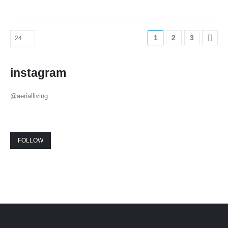
multiple
variants.
The
1
2
3
options
may
be
instagram
chosen
on
@aerialliving
the
product
page
FOLLOW