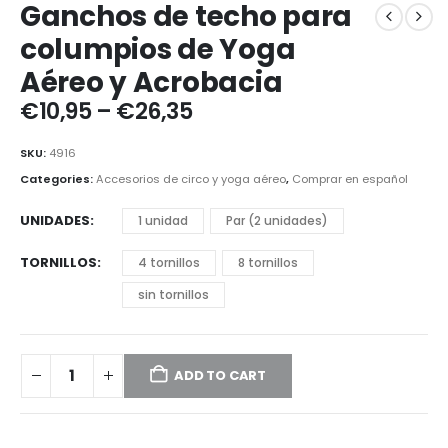
Ganchos de techo para
columpios de Yoga
Aéreo y Acrobacia
Price
€
10,95
–
€
26,35
range:
€10,95
SKU:
4916
through
Categories:
Accesorios de circo y yoga aéreo
,
Comprar en español
€26,35
UNIDADES
1 unidad
Par (2 unidades)
TORNILLOS
4 tornillos
8 tornillos
sin tornillos
ADD TO CART