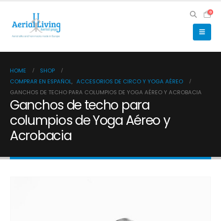
0
HOME
SHOP
COMPRAR EN ESPAÑOL
,
ACCESORIOS DE CIRCO Y YOGA AÉREO
GANCHOS DE TECHO PARA COLUMPIOS DE YOGA AÉREO Y ACROBACIA
Ganchos de techo para
columpios de Yoga Aéreo y
Acrobacia