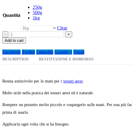
through
250g
€19,90
500g
Quantità
1kg
Clear
-
+
Add to cart
Facebook
Twitter
LinkedIn
Google +
Email
DESCRIPTION
RESTITUZIONE E RIMBORSO
Resina antiscivolo per le mani per i
tessuti aerei
.
Molto utile nella pratica dei tessuti aerei ed è naturale.
Rompere un pezzetto molto piccolo e cospargerlo sulle mani. Per una più facil
prima di usarla.
Applicarla ogni volta che si ha bisogno.