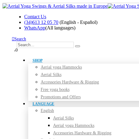
Contact Us
(34)613 12 05 70
(English - Español)
WhatsApp
(All languages)
Search
0
0
SHOP
Aerial yoga Hammocks
Aerial Silks
Accessories Hardware & Rigging
Free yoga books
Promotions and Offers
LANGUAGE
English
Aerial Silks
Aerial yoga Hammocks
Accessories Hardware & Rigging