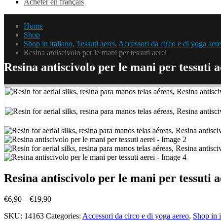
Acheter en français
Home
Shop
Shop in italiano
,
Tessuti aerei
,
Accessori da circo e di yoga aer
Resina antiscivolo per le mani per tessuti aerei
Resina antiscivolo per le mani per tessuti a
Resina antiscivolo per le mani per tessuti a
Price
€
6,90
–
€
19,90
range:
SKU:
14163
Categories:
Accessori da circo e di yoga aereo
,
Shop in i
€6,90