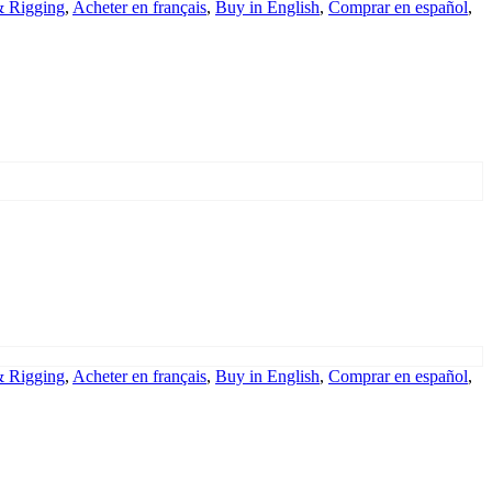
& Rigging
,
Acheter en français
,
Buy in English
,
Comprar en español
,
& Rigging
,
Acheter en français
,
Buy in English
,
Comprar en español
,