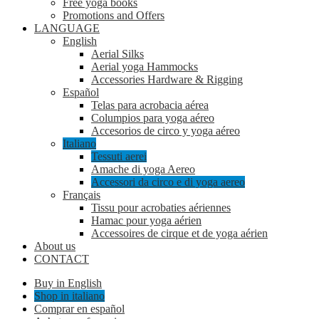
Free yoga books
Promotions and Offers
LANGUAGE
English
Aerial Silks
Aerial yoga Hammocks
Accessories Hardware & Rigging
Español
Telas para acrobacia aérea
Columpios para yoga aéreo
Accesorios de circo y yoga aéreo
Italiano
Tessuti aerei
Amache di yoga Aereo
Accessori da circo e di yoga aereo
Français
Tissu pour acrobaties aériennes
Hamac pour yoga aérien
Accessoires de cirque et de yoga aérien
About us
CONTACT
Buy in English
Shop in italiano
Comprar en español