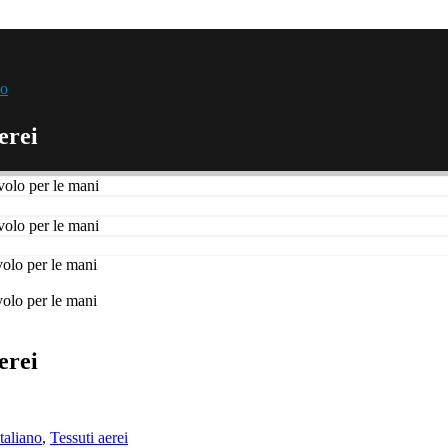
eo
erei
erei
taliano
,
Tessuti aerei