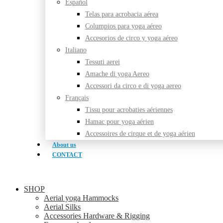
Español
Telas para acrobacia aérea
Columpios para yoga aéreo
Accesorios de circo y yoga aéreo
Italiano
Tessuti aerei
Amache di yoga Aereo
Accessori da circo e di yoga aereo
Français
Tissu pour acrobaties aériennes
Hamac pour yoga aérien
Accessoires de cirque et de yoga aérien
About us
CONTACT
SHOP
Aerial yoga Hammocks
Aerial Silks
Accessories Hardware & Rigging