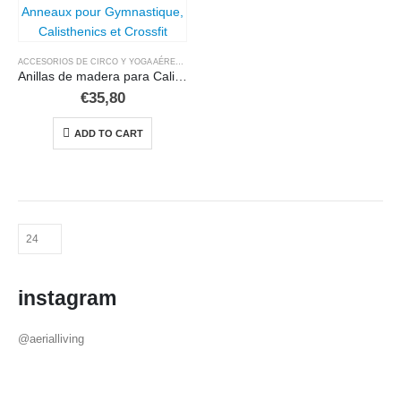
ACCESORIOS DE CIRCO Y YOGA AÉREO
,
COMPRAR EN ESPAÑOL
,
DANZA VERTICAL, BUNGE
Anillas de madera para Calistenia y Crossfit, Aros olimpicos
€
35,80
ADD TO CART
instagram
@aerialliving