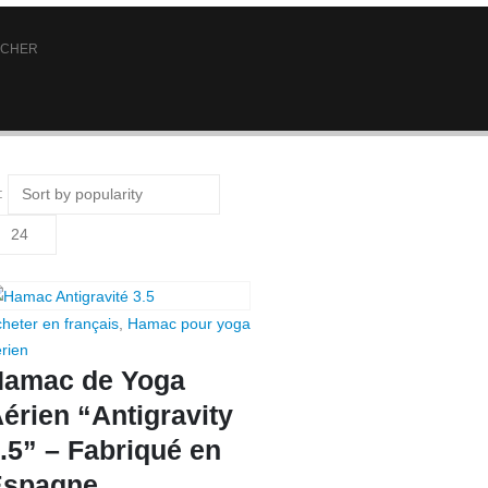
 CHER
:
heter en français
,
Hamac pour yoga
rien
Hamac de Yoga
érien “Antigravity
.5” – Fabriqué en
Espagne