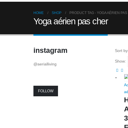
HOME
SHOP
PRODUCT TAG -
YOGA AÉRIEN PAS
Yoga aérien pas cher
instagram
Sort by
Show:
@aerialliving
Ac
FOLLOW
aé
A
3