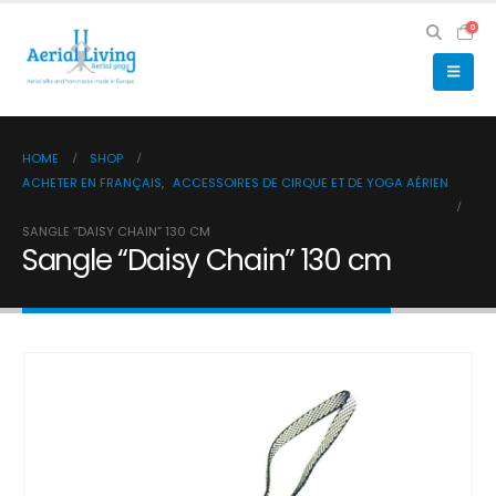
0
HOME
SHOP
ACHETER EN FRANÇAIS
,
ACCESSOIRES DE CIRQUE ET DE YOGA AÉRIEN
SANGLE “DAISY CHAIN” 130 CM
Sangle “Daisy Chain” 130 cm