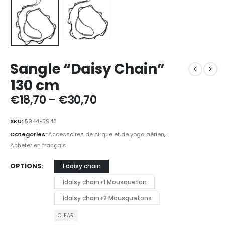
Sangle “Daisy Chain”
130 cm
Price
€
18,70
–
€
30,70
range:
€18,70
SKU:
5944-5948
through
Categories:
Accessoires de cirque et de yoga aérien
,
€30,70
Acheter en français
OPTIONS
1 daisy chain
1daisy chain+1 Mousqueton
1daisy chain+2 Mousquetons
CLEAR