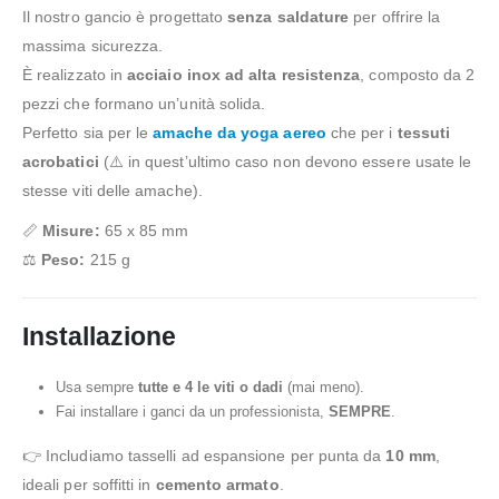
Il nostro gancio è progettato
senza saldature
per offrire la
massima sicurezza.
È realizzato in
acciaio inox ad alta resistenza
, composto da 2
pezzi che formano un’unità solida.
Perfetto sia per le
amache da yoga aereo
che per i
tessuti
acrobatici
(⚠️ in quest’ultimo caso non devono essere usate le
stesse viti delle amache).
📏
Misure:
65 x 85 mm
⚖️
Peso:
215 g
Installazione
Usa sempre
tutte e 4 le viti o dadi
(mai meno).
Fai installare i ganci da un professionista,
SEMPRE
.
👉 Includiamo tasselli ad espansione per punta da
10 mm
,
ideali per soffitti in
cemento armato
.