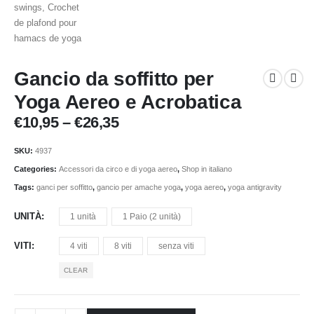
Gancio da soffitto per
Yoga Aereo e Acrobatica
Price
€
10,95
–
€
26,35
range:
€10,95
SKU:
4937
through
Categories:
Accessori da circo e di yoga aereo
,
Shop in italiano
€26,35
Tags:
ganci per soffitto
,
gancio per amache yoga
,
yoga aereo
,
yoga antigravity
UNITÀ
1 unità
1 Paio (2 unità)
VITI
4 viti
8 viti
senza viti
CLEAR