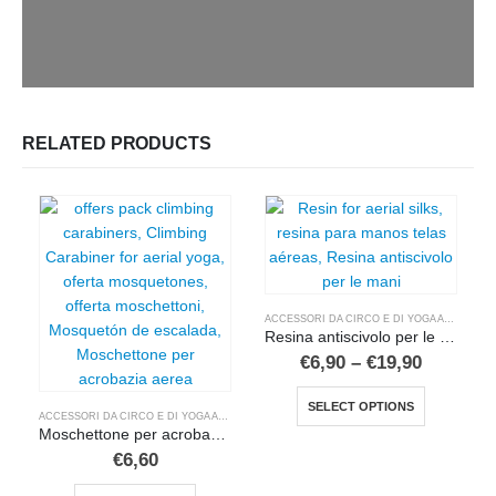
RELATED PRODUCTS
ACCESSORI DA CIRCO E DI YOGA AEREO
,
SH
Resina antiscivolo per le mani per tessuti aerei
Price
€
6,90
–
€
19,90
range:
This product has multiple variants. The options may be chosen on the product page
€6,90
SELECT OPTIONS
through
ACCESSORI DA CIRCO E DI YOGA AEREO
,
SHOP IN ITALIANO
€19,90
Moschettone per acrobazia aerea e amache di yoga
€
6,60