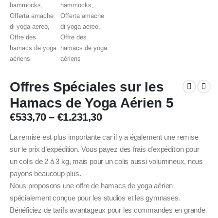
Offres Spéciales sur les
Hamacs de Yoga Aérien 5
Price
€
533,70
–
€
1.231,30
range:
€533,70
La remise est plus importante car il y a également une remise
through
sur le prix d’expédition. Vous payez des frais d’expédition pour
€1.231,30
un colis de 2 à 3 kg, mais pour un colis aussi volumineux, nous
payons beaucoup plus.
Nous proposons une offre de hamacs de yoga aérien
spécialement conçue pour les studios et les gymnases.
Bénéficiez de tarifs avantageux pour les commandes en grande