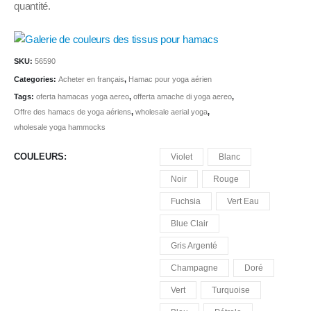
quantité.
SKU:
56590
Categories:
Acheter en français
,
Hamac pour yoga aérien
Tags:
oferta hamacas yoga aereo
,
offerta amache di yoga aereo
,
Offre des hamacs de yoga aériens
,
wholesale aerial yoga
,
wholesale yoga hammocks
COULEURS
Violet
Blanc
Noir
Rouge
Fuchsia
Vert Eau
Blue Clair
Gris Argenté
Champagne
Doré
Vert
Turquoise