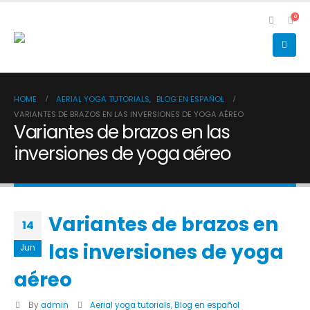
0
HOME
AERIAL YOGA TUTORIALS
,
BLOG EN ESPAÑOL
VARIANTES DE BRAZOS EN LAS INVERSIONES DE YOGA AÉREO
Variantes de brazos en las
inversiones de yoga aéreo
Variantes de brazos en
14
las inversiones de yoga
Jun
aéreo
By
admin
Aerial yoga tutorials
,
Blog en español