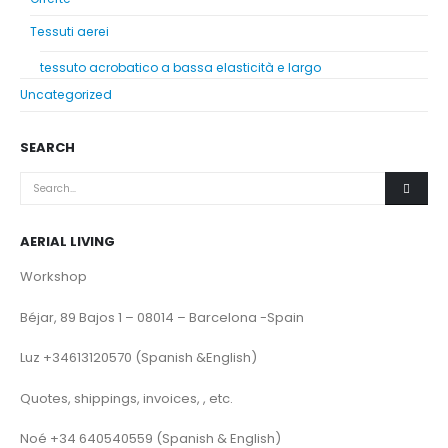
Tessuti aerei
tessuto acrobatico a bassa elasticità e largo
Uncategorized
SEARCH
AERIAL LIVING
Workshop
Béjar, 89 Bajos 1 – 08014 – Barcelona -Spain
Luz +34613120570 (Spanish &English)
Quotes, shippings, invoices, , etc.
Noé +34 640540559 (Spanish & English)