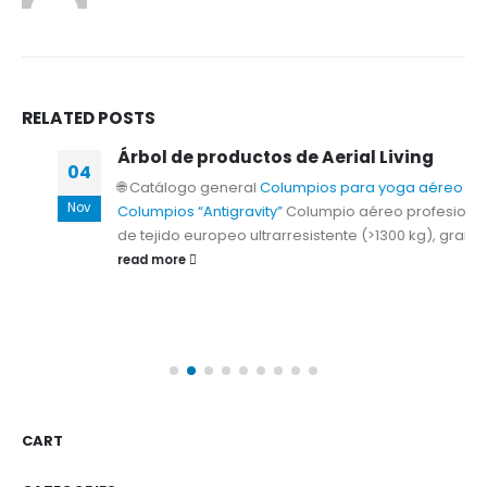
RELATED
POSTS
Árbol de productos de Aerial Living
04
🌐 Catálogo general
Columpios para yoga aéreo
Nov
Columpios “Antigravity”
Columpio aéreo profesional
de tejido europeo ultrarresistente (>1300 kg), gran...
read more
CART