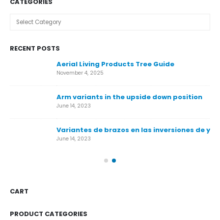
CATEGORIES
Categories
RECENT POSTS
Aerial Living Products Tree Guide
Ca
November 4, 2025
Nov
Arm variants in the upside down position
Ca
June 14, 2023
Nov
Variantes de brazos en las inversiones de yoga aéreo
Ár
June 14, 2023
Nov
CART
PRODUCT CATEGORIES