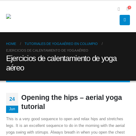
0
HOME
TUTORIALES DE YOGA AÉREO EN COLUMPIO
EJERCICIOS DE CALENTAMIENTO DE YOGA AÉREO
Ejercicios de calentamiento de yoga
aéreo
Opening the hips – aerial yoga
24
tutorial
Jun
This is a very good sequence to open and relax hips and stretches
legs. It is an excellent sequence to do in the morning with the aerial
yoga swing with stirrups. Always breath in when you open the chest